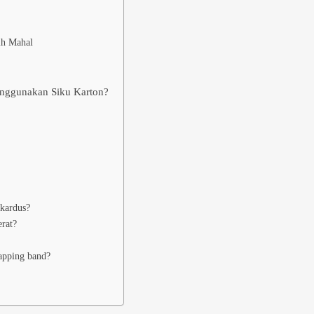
ih Mahal
enggunakan Siku Karton?
 kardus?
rat?
apping band?