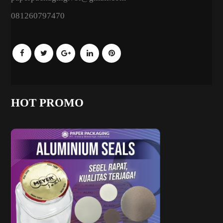
081260797470
HOT PROMO