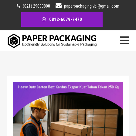
(021) 29093808
paperpackaging.vbi@gmail.com
0812-6079-7470