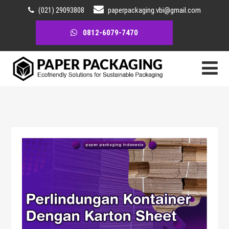
(021) 29093808
paperpackaging.vbi@gmail.com
0812-6079-7470