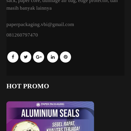
sack, paper core, dunnage air bag, edge protector, dan
masih banyak lainnya
paperpackaging.vbi@gmail.com
081260797470
HOT PROMO