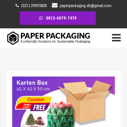
(021) 29093808
paperpackaging.vbi@gmail.com
0812-6079-7470