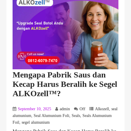
Mengapa Pabrik Saus dan
Kecap Harus Beralih ke Segel
ALKOzell™?
September 10, 2025
admin
Off
Alkozell
,
seal
alumunium
,
Seal Alumunium Foli
,
Seals
,
Seals Alumunium
Foil
,
segel alumunium