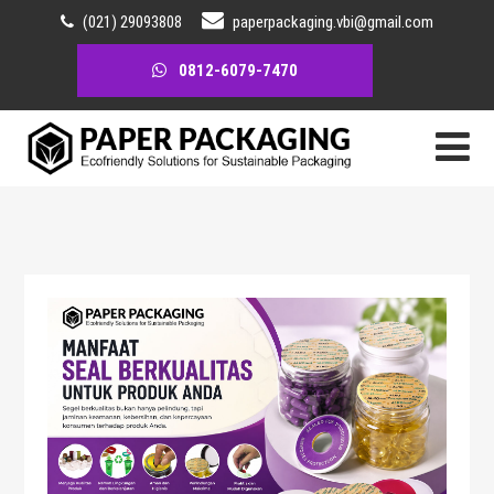
(021) 29093808
paperpackaging.vbi@gmail.com
0812-6079-7470