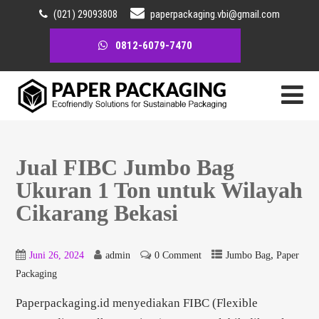
(021) 29093808
paperpackaging.vbi@gmail.com
0812-6079-7470
Jual FIBC Jumbo Bag
Ukuran 1 Ton untuk Wilayah
Cikarang Bekasi
,
Juni 26, 2024
admin
0 Comment
Jumbo Bag
Paper
Packaging
Paperpackaging.id menyediakan FIBC (Flexible