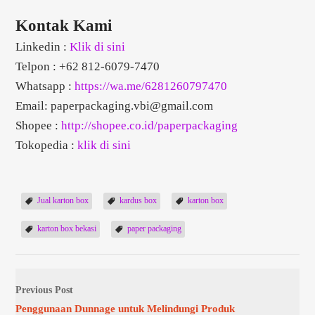
Kontak Kami
Linkedin :
Klik di sini
Telpon : +62 812-6079-7470
Whatsapp :
https://wa.me/6281260797470
Email:
paperpackaging.vbi@gmail.com
Shopee :
http://shopee.co.id/paperpackaging
Tokopedia :
klik di sini
Jual karton box
kardus box
karton box
karton box bekasi
paper packaging
Previous Post
Penggunaan Dunnage untuk Melindungi Produk