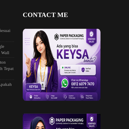
CONTACT ME
Sesuai
gle
e Wall
ton
h Tepat
Apakah